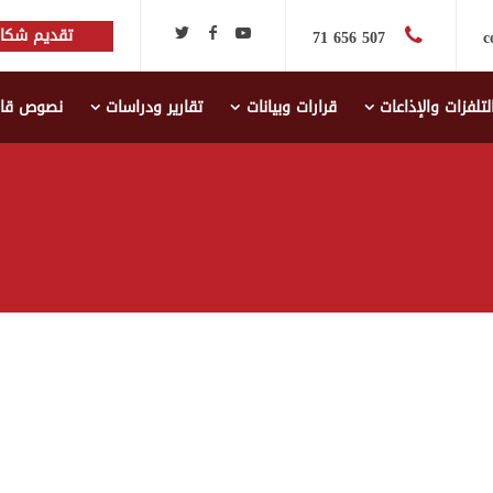
تقديم شكاي
507 656 71
c
لتلفزات والإذاعات
قرارات وبيانات
تقارير ودراسات
نصوص قانو