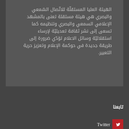
تبديل اللغة
الهيئة العليا المستقلّة للاتّصال السّمعي
والبصري هي هيئة مستقلة تعنى بالمشهد
الإعلامي السمعي والبصري وتنظيمه كما
تسعى إلى نشر ثقافة تعديليّة لإرساء
Français
العربية
استقلاليّة وسائل الاعلام تؤدّي ضرورة إلى
طريقة جديدة في حوكمة الإعلام وتعزيز حرية
التعبير.
تابعنا
Twitter