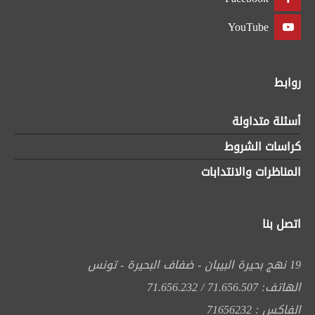
YouTube
روابط
أسئلة متداولة
كراسات الشروط
المناظرات والانتدابات
اتصل بنا
19 نهج بحيرة البيبان - ضفاف البحيرة - تونس
الهاتف: 71.656.507 / 71.656.232
الفاكس : 71656232