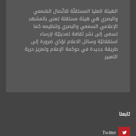
تبديل اللغة
الهيئة العليا المستقلّة للاتّصال السّمعي
والبصري هي هيئة مستقلة تعنى بالمشهد
الإعلامي السمعي والبصري وتنظيمه كما
تسعى إلى نشر ثقافة تعديليّة لإرساء
Français
العربية
استقلاليّة وسائل الاعلام تؤدّي ضرورة إلى
طريقة جديدة في حوكمة الإعلام وتعزيز حرية
التعبير.
تابعنا
Twitter