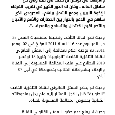
والارهاب في تونس بل كذلك في ليبيا وفي كل
مناطق العالم.. وكان له الدور الكبير في تقريب الفرقاء
الإخوة الليبيين وجمع الشمل بينهم.. العجرودي الذي
ساهم في الدفع بالحوار بين الحضارات والأمم والأديان
وانتصر لقيم الاعتدال والتسامح والمحبة…”،
وحيث نظرا لحالة التأكد، وتطبيقا لمقتضيات الفصل 38
من المرسوم عدد 116 لسنة 2011 المؤرخ في 02 نوفمبر
2011، تم توجيه اعلام بمخالفة إلى الممثل القانوني
للقناة التلفزية الخاصة “الجنوبية” بتاريخ 13 نوفمبر
2019 للاطلاع على ملف المخالفة المنسوبة إلى القناة
والإدلاء بملحوظاته الكتابية بخصوصها في أجل 07
أيام،
وحيث لم يحضر الممثل القانوني للقناة التلفزية الخاصة
“الجنوبية” خلال الأجل المشار إليه ولم يدل بملحوظاته
الكتابية بخصوص المخالفة المنسوبة للقناة،
وحيث لا يمنع عدم حضور الممثل القانوني للقناة