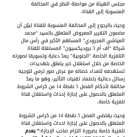
مجلس الهيئة من مواصلة النظر في المخالفة
المنسوبة إلى القناة،
وحيث بالرجوع إلى المخالفة المنسوبة للقناة تبيّن أن
مضمون التقرير المعروض المتعلق بالسيد “محمد
العياشي العجرودي” المساهم الأكبر في رأس مال
شركة “أف أم 3 بروديكسيون” المستغلة للقناة
التلفزية الخاصة “الجنوبية” يعدّ دعاية وتسويقا لصورته
الخاصة من خلال استغلال خبر يتعلق بتهديدات
تستهدفه لتعداد خصاله مع عرض صور ترمي لتوجيه
رسائل دعائية باعتماد تقنيات التأثير، وهو ما يعدّ
مخالفة لأحكام الفصل 5 نقطة 14 من كراس الشروط
المتعلق بالحصول على إجازة إحداث واستغلال قناة
تلفزية خاصة،
وحيث يقتضي الفصل 5 نقطة 14 من كراس الشروط
المتعلق بالحصول على إجازة احداث واستغلال قناة
تلفزية خاصة بضرورة التزام صاحب الإجازة:
” بعدم
تبديل اللغة