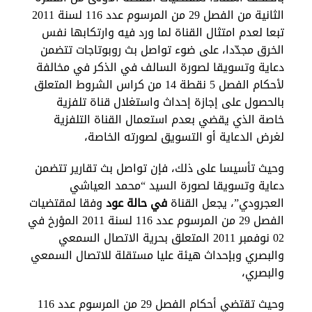
الثانية من الفصل 29 من المرسوم عدد 116 لسنة 2011
تبعا لعدم امتثال القناة لما ورد فيه وارتكابها نفس
الخرق مجدّدا، على ضوء تواصل بث روبوتاجات تتضمن
دعاية وتسويقا لصورة السالف في الذكر في مخالفة
لأحكام الفصل 5 نقطة 14 من كراس الشروط المتعلق
بالحصول على إجازة إحداث واستغلال قناة تلفزية
خاصة الذي يقضي بعدم استعمال القناة التلفزية
لغرض الدعاية أو التسويق لصورته الخاصة،
وحيث تأسيسا على ذلك، فإن تواصل بث تقارير تتضمن
دعاية وتسويقا لصورة السيد “محمد العياشي
العجرودي”، يجعل القناة
في حالة عود
وفقا لمقتضيات
الفصل 29 من المرسوم عدد 116 لسنة 2011 المؤرخ في
02 نوفمبر 2011 المتعلق بحرية الاتصال السمعي
والبصري وبإحداث هيئة عليا مستقلة للاتصال السمعي
والبصري،
وحيث تقتضي أحكام الفصل 29 من المرسوم عدد 116