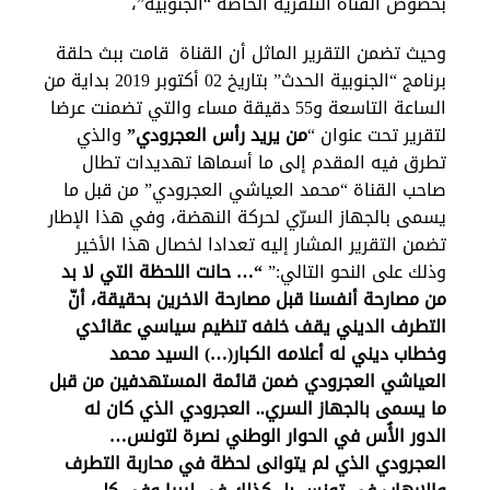
بخصوص القناة التلفزية الخاصة “الجنوبية”،
وحيث تضمن التقرير الماثل أن القناة قامت ببث حلقة
برنامج “الجنوبية الحدث” بتاريخ 02 أكتوبر 2019 بداية من
الساعة التاسعة و55 دقيقة مساء والتي تضمنت عرضا
لتقرير تحت عنوان “
من يريد رأس العجرودي”
والذي
تطرق فيه المقدم إلى ما أسماها تهديدات تطال
صاحب القناة “محمد العياشي العجرودي” من قبل ما
يسمى بالجهاز السرّي لحركة النهضة، وفي هذا الإطار
تضمن التقرير المشار إليه تعدادا لخصال هذا الأخير
وذلك على النحو التالي:”
“… حانت اللحظة التي لا بد
من مصارحة أنفسنا قبل مصارحة الاخرين بحقيقة، أنّ
التطرف الديني يقف خلفه تنظيم سياسي عقائدي
وخطاب ديني له أعلامه الكبار(…) السيد محمد
العياشي العجرودي ضمن قائمة المستهدفين من قبل
ما يسمى بالجهاز السري.. العجرودي الذي كان له
الدور الأُس في الحوار الوطني نصرة لتونس…
العجرودي الذي لم يتوانى لحظة في محاربة التطرف