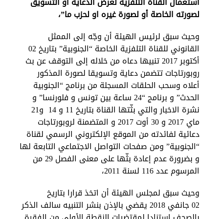
استعمال القناة التلفزية لغرض الدعاية أو التسويق
لصورته الخاصة أو لصورة غيره او لحزب ما”،
وحيث سبق لرئيس الهيئة أن وجّه إلى الممثل
Français
العربية
القانوني للقناة التلفزية الخاصة “الجنوبية” بتاريخ 02
أكتوبر 2017 تنبيها دعاه من خلاله إلى التوقف عن بث
روبورتاجات تتضمن دعاية وتسويقا لصورة المذكور
أعلاه وسحب الحلقات المسجلة من برنامج “الجنوبية
الحدث” و برنامج “24 ساعة بين تونس و فلورنسا” و
نشرة الاخبار والتي بثّتها القناة بتاريخ 11 و 14 و21
ماي 2017 و 30 أوت 2017 و المتضمنة لروبورتاجات
دعائية لفائدته من الموقع الإلكتروني الرسمي لقناة
“الجنوبية” ومن صفحات التواصل الاجتماعي التابعة لها
و بضرورة عدم إعادة بثّها على معنى الفصل 29 من
المرسوم عدد 116 لسنة 2011،
وحيث سبق لمجلس الهيئة أن اتخذ قرارا بتاريخ
02 جانفي 2018 يقضي بالإذن بنشر التنبيه سالف الذكر
بالصحف استنادا لمقتضيات النقطة الأولى من الفقرة