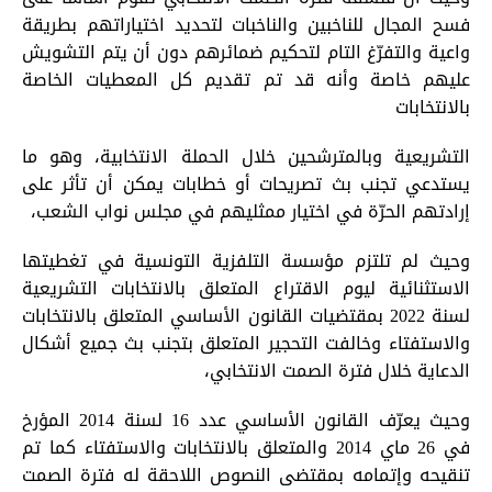
فسح المجال للناخبين والناخبات لتحديد اختياراتهم بطريقة
واعية والتفرّغ التام لتحكيم ضمائرهم دون أن يتم التشويش
عليهم خاصة وأنه قد تم تقديم كل المعطيات الخاصة
بالانتخابات
التشريعية وبالمترشحين خلال الحملة الانتخابية، وهو ما
يستدعي تجنب بث تصريحات أو خطابات يمكن أن تأثر على
إرادتهم الحرّة في اختيار ممثليهم في مجلس نواب الشعب،
وحيث لم تلتزم مؤسسة التلفزية التونسية في تغطيتها
الاستثنائية ليوم الاقتراع المتعلق بالانتخابات التشريعية
لسنة 2022 بمقتضيات القانون الأساسي المتعلق بالانتخابات
والاستفتاء وخالفت التحجير المتعلق بتجنب بث جميع أشكال
تبديل اللغة
الدعاية خلال فترة الصمت الانتخابي،
وحيث يعرّف القانون الأساسي عدد 16 لسنة 2014 المؤرخ
في 26 ماي 2014 والمتعلق بالانتخابات والاستفتاء كما تم
Français
العربية
تنقيحه وإتمامه بمقتضى النصوص اللاحقة له فترة الصمت