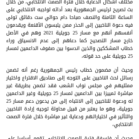
مختلف أشكال الدعاية خلال فترة الصمت الانتخابي، من خلال
بث تصريح لرئيس الجمهورية بعد أدائه لواجبه الانتخابي على
الساعة الثامنة والنصف صباحا دام حوالي ست دقائق تولى
فيه دعوة الناخبين إلى الحذر ممن يلبسون الأقنعة ويقدمون
أنفسهم أنهم مع مسار 25 جويلية 2021 وهم في الأصل
خارج مسار التصحيح كما دعاهم إلى عدم الانسياق وراء
خطاب المشككين والذين اندسوا بين صفوف الداعمين لمسار
25 جويلية على حد قوله،
وحيث أن مضمون خطاب رئيس الجمهورية رغم أنه تضمن
رسائل لحث الناخبين على التوجه إلى صناديق الاقتراع واختيار
ممثليهم في مجلس نواب الشعب فقد تضمن بطريقة غير
مباشرة تمييزا بين الداعمين لمسار 25 جويلية وغير الداعمين
له ودعوة للناخبين إلى الانتباه إلى من يدعون دعم مسار 25
جويلية، وهو ما يعتبر من قبيل محاولة توجيه إرادة الناخبين
والتأثير في اختياراتهم ودعاية غير مباشرة خلال فترة الصمت
الانتخابي،
وحيث أن فلسفة فترة الصمت الانتخابي تقوم أساسا على