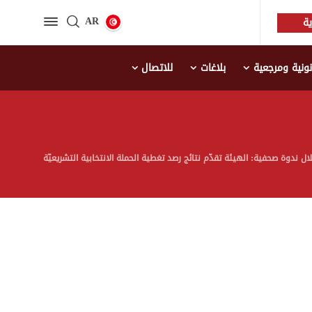
AR
ة
نية ومرجعية
بلاغات
للاتصال
ال ندوة صحفية: الهيئة تقدّم نتائج رصد تغطية الحملة الانتخابية التشريعيّة