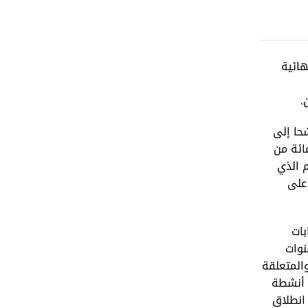
لنتائج النهائية
.
استعراض أهم النتائج التي تضمنها التقرير، حيث أشار إلى نفاذ 1022 مترشحا إلى
ل الحملة الانتخابية وذلك من مجموع 1055 مترشحا، كما أكّد غياب حوالي 51 بالمائة من
م الذي
 على
بات
تضمنت 02 قنوات تلفزية موزعة بين قناة عمومية وأخرى خاصة، و20 قناة إذاعية منها 08 قنوات
ية، والمتعلقة
 أنشطة
لجمعة 25 نوفمبر 2022، باعتباره تاريخ انطلاق