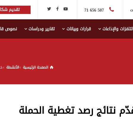
تقديم شكاي
507 656 71
c
لتلفزات والإذاعات
قرارات وبيانات
تقارير ودراسات
نصوص قانو
الصفحة الرئيسية
الأنشطة
خل
ّم نتائج رصد تغطية الحملة