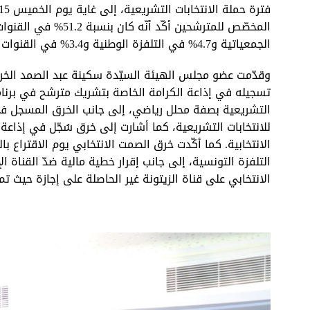
الجمعياتية و4.7% في التلفزة الوطنية و3.4% في القنوات التلفزية الخاصّة.
وقدّمت عضو مجلس الهيئة السيّدة سكينة عبد الصمد الخروق
تسجيله في إذاعة الكرامة الخاصة بتشريك مترشح في برنامج
التشريعية بصفة محلل رياضي، إلى جانب الخرق المسجل في 
للانتخابات التشريعية، كما أشارت إلى خرق سُجّل في إذاع
الانتخابية. كما أكّدت خرق الصمت الانتخابي يوم الاقتراع 
التلفزة التونسية، إلى جانب إقرار خطية مالية ضدّ القناة 
الانتخابي على قناة الزيتونة غير الحاصلة على إجازة حيث ت