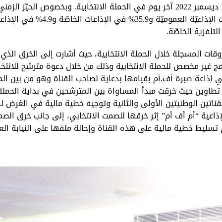
فترة حملة الانتخابات التشريعية، إلى غاية يوم الخميس 15 ديسمبر 2022 آخر يوم في الحملة الانتخابية. وبخصوص الحيّز الزمن
المخصّص للمترشحين أكّد أنّه كان بنسبة 51.2% في القنوات الإذاعيّة العموميّة و35.9% في الإذاعات الخاصّة
ات المسجلة خلال الحملة الانتخابية، حيث أشارت إلى الخرق الذي ت
 غير مخصص للحملة الانتخابية وذلك من خلال دعوة مترشح للانتخا
إذاعة صبرة أف.أم بقيامها بدعاية لصاحب القناة وهو من بين الم
ة تطاوين حيث خرقت مبدأ المساواة بين المترشحين في بداية الحملة
بالقناتين الوطنيتين الأولى والثانية وتوجيه خطية مالية في الغرض
الإذاعية “أم أف أم” إثر خرقها للصمت الانتخابي، إلى جانب خرق الص
م تسليط خطية مالية على هذه القناة وإحالة ملفها على النيابة الع