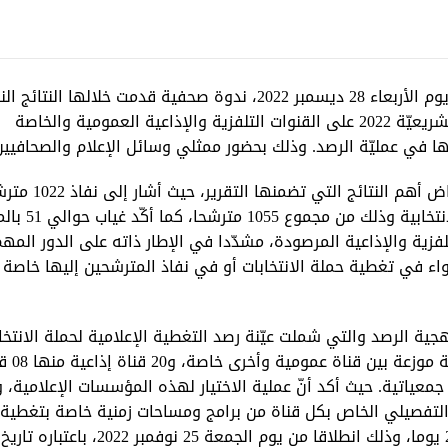
نظمت الهيئة العليا المستقلة للاتصال السمعي والبصري يوم الأربعاء 28 ديسمبر 2022، ندوة صحفية قدمت خلالها ا
لرصد التغطية الإعلامية للدور الأوّل من حملة الانتخابات التشريعيّة 2022 على القنوات التلفزية والإذاعية العمومية والخاصة
ها في عمليّة الرصد. وذلك بحضور ممثلي وسائل الإعلام والصحافيين
وافتتح السيد النوري اللجمي، رئيس الهيئة الندوة ب
وسائل الإعلام السمعية البصرية المرصودة خلا
لفزية والإذاعية المرصودة، مشدّدا في الإطار ذاته على الدور المه
واء في تغطية حملة الانتخابات أو في نفاذ المترشحين إليها خاصة
ة الرصد والتي شملت عيّنة رصد التغطية الإعلامية لحملة الانتخا
التشريعية وهي 22 وسيلة إعلامية 
وات إذاعية خاصة، و04 قنوات إذاعية جمعياتية. حيث أكد أنّ عملية الاختيار لهذه المؤسسات الإعلام
 التفصيلي الخاص بكل قناة من برامج ومساحات زمنية خاصة بتغطية
المترشحين والمترشحات. وأشار إلى أنّ فترة الرصد بلغت 21 يوما، وذلك انطلاقا من يوم ا