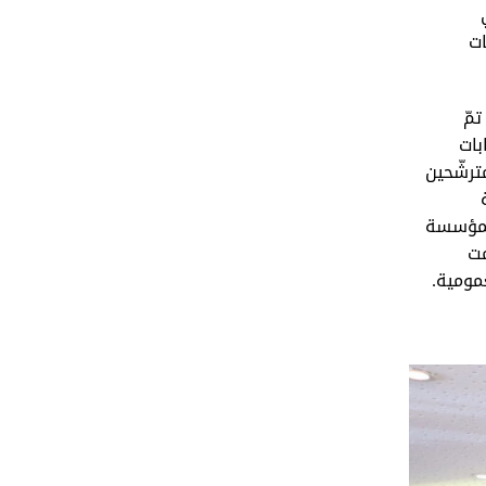
ي
 و4.9% في الإذاعات
مّ
بات
ترشّحين
 لمؤسسة
مت
مومية.