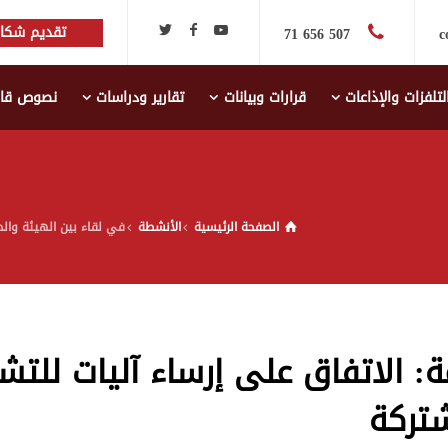
تقديم شكاي
507 656 71
c
لتلفزات والإذاعات
قرارات وبيانات
تقارير ودراسات
نصوص قانو
الصفحة الرئيسية
الأنشطة
في لقاء بين الهيئة والح
: الاتفاق على إرساء آليات للتشا
شتركة