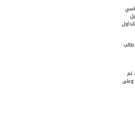
ياسي
بل
تداول
 طالب
 تم
 وعلى