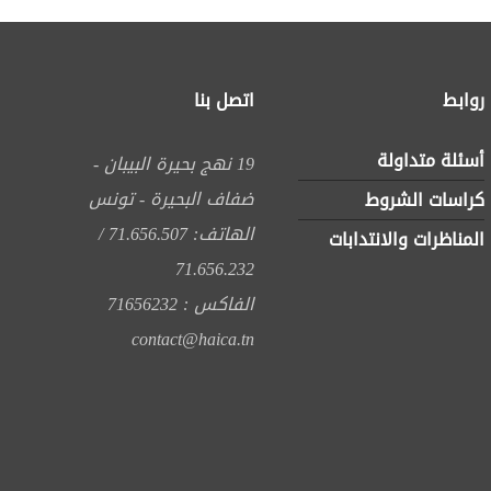
روابط
اتصل بنا
أسئلة متداولة
19 نهج بحيرة البيبان -
ضفاف البحيرة - تونس
كراسات الشروط
الهاتف: 71.656.507 /
المناظرات والانتدابات
71.656.232
الفاكس : 71656232
contact@haica.tn