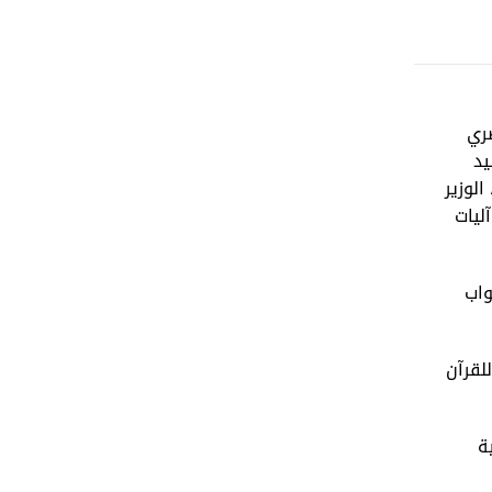
صري
يد
لوزير
ليات
واب
لقرآن
ة