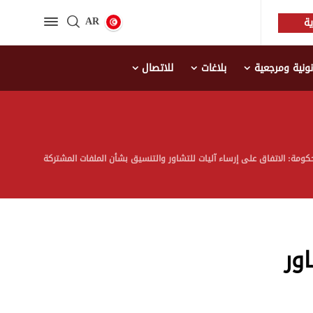
AR
ة
نية ومرجعية
بلاغات
للاتصال
كومة: الاتفاق على إرساء آليات للتشاور والتنسيق بشأن الملفات المشتركة
ور