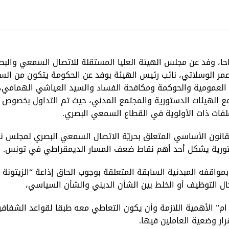
 الساعة العاشرة صباحا، وفد عن مجلس الهيئة العليا المستقلة للاتصال السمعي والب
عمر الوسلاتي، نائب رئيس الهيئة بوفد عن الحكومة يتكون من الس
 العمومية والحوكمة ومكافحة الفساد والسيد العياشي الهمامي، ا
 الهيئات الدستورية والمجتمع المدني، حيث تم التداول بخصوص آ
ملفات ذات الأولوية في القطاع السمعي البصري.
قانون الأساسي المتعلق بحريّة الاتصال السمعي البصري لمجلس ن
تورية يشكل أحد أهم نقاط ضعف المسار الديمقراطي في تونس.
بمواقفه المبدئية السابقة المتعلقة بوجوب الحاق إذاعة “الزيتونة ل
ال التوظيف أو الخلط بين الشأن الديني والشأن السياسي،
م” الأهمية اللازمة وأن يكون التعاطي معه طبقا لقواعد الشفافي
ار وضعية العاملين فيها.