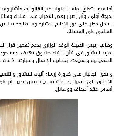
أما فيما يتعلق بملف القنوات غير القانونية، فأشار و
بدرجة أولى، وأن إصرار بعض الأحزاب على امتلاك وسائل 
يشكل خطرا على دور الإعلام باعتباره وسيطا محايدا بين 
السلمي على السلطة.
وطالب رئيس الهيئة الوفد الوزاري بدعم تفعيل قرار ا
بمزيد التشاور في شأن انشاء صندوق يهدف لدعم جودة الإ
الجمعياتية وتمتيعها بمجانية الإرسال باعتبارها اذاعات غي
واتفق الجانبان على ضرورة إرساء آليات للتشاور والتنس
الاتفاق على تفعيل إجراءات تسمية رئيس مدير عام على
أساس عقد أهداف ووسائل.