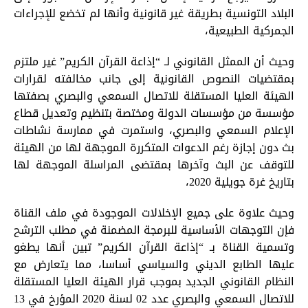
البلاد التونسية بطريقة غير قانونية وأنها لم تخضع للإجراءات
الجمركية الطبيعية،
وحيث أن الممثل القانوني لـ “إذاعة القرآن الكريم” غير ملتزم
بمقتضيات النصوص القانونية إلى جانب مخالفته لقرارات
الهيئة العليا المستقلة للاتصال السمعي والبصري بصفتها
مؤسسة من مؤسسات الدولة ومختصة بتنظيم وتعديل قطاع
الإعلام السمعي والبصري، واستمرت في ممارسة نشاطات
بث دون إجازة رغم الدعوات المتكررة الموجهة لها من الهيئة
للتوقف عن البث وآخرها بمقتضى المراسلة الموجهة لها
بتاريخ غرة جويلية 2020،
وحيث علاوة على جميع الإخلالات الموجودة في ملف القناة
فإن التوجهات الأساسية للبرمجة المضمنة في مطلب الترشح
وتسمية القناة بـ “إذاعة القرآن الكريم” تبين أنها يطغو
عليها الطابع الديني والسياسي أساسا، مما يتعارض مع
النظام القانوني الجديد بموجب قرار الهيئة العليا المستقلة
للاتصال السمعي والبصري عدد 02 لسنة 2020 المؤرخ في 13