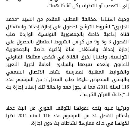
إلى التعصب أو التطرف بكل أشكالهما”،
وحيث استنادا لمخالفة المطلب المقدم من السيد “محمد
الجزيري” لشروط الترشح للحصول على إجازة إحداث واستغلال
قناة إذاعية خاصة بالجمهورية التونسية الواردة صلب
الفصول 3 و5 و9 من كراس الشروط المتعلق بالحصول على
إجازة إحداث واستغلال قناة إذاعية خاصة بالجمهورية
التونسية، واعتبارا لخرق القناة في شخص ممثلها القانوني
للقانون ولعدم تقيدها بالمبادئ العامة لحرية التعبير
والضوابط المهنية لممارسة نشاط الاتصال السمعي
والبصري المنصوص عليها صلب الفصل 5 من المرسوم عدد
116 لسنة 2011، مما لا يجوز معه والحالة تلك إسناد إجازة بث
لـ “إذاعة القرآن الكريم”،
وترتيبا عليه يتجه دعوتها للتوقف الفوري عن البث عملا
بأحكام الفصل 31 من المرسوم عدد 116 لسنة 2011 نظرا
لكونها في حالة ممارسة نشاطات بث دون إجازة.