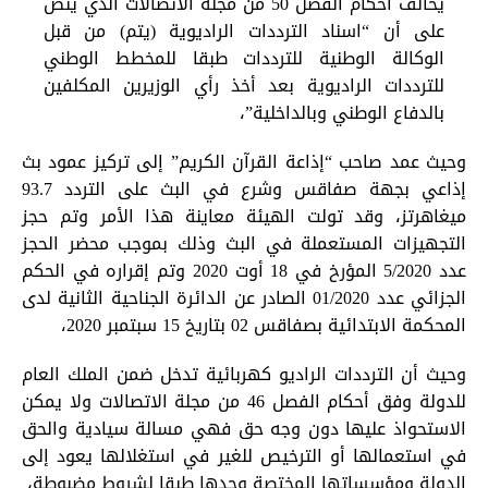
يخالف أحكام الفصل 50 من مجلة الاتصالات الذي ينص
على أن “اسناد الترددات الراديوية (يتم) من قبل
الوكالة الوطنية للترددات طبقا للمخطط الوطني
للترددات الراديوية بعد أخذ رأي الوزيرين المكلفين
بالدفاع الوطني وبالداخلية”،
وحيث عمد صاحب “إذاعة القرآن الكريم” إلى تركيز عمود بث
إذاعي بجهة صفاقس وشرع في البث على التردد 93.7
ميغاهرتز، وقد تولت الهيئة معاينة هذا الأمر وتم حجز
التجهيزات المستعملة في البث وذلك بموجب محضر الحجز
عدد 5/2020 المؤرخ في 18 أوت 2020 وتم إقراره في الحكم
الجزائي عدد 01/2020 الصادر عن الدائرة الجناحية الثانية لدى
المحكمة الابتدائية بصفاقس 02 بتاريخ 15 سبتمبر 2020،
وحيث أن الترددات الراديو كهربائية تدخل ضمن الملك العام
للدولة وفق أحكام الفصل 46 من مجلة الاتصالات ولا يمكن
الاستحواذ عليها دون وجه حق فهي مسالة سيادية والحق
في استعمالها أو الترخيص للغير في استغلالها يعود إلى
الدولة ومؤسساتها المختصة وحدها طبقا لشروط مضبوطة،