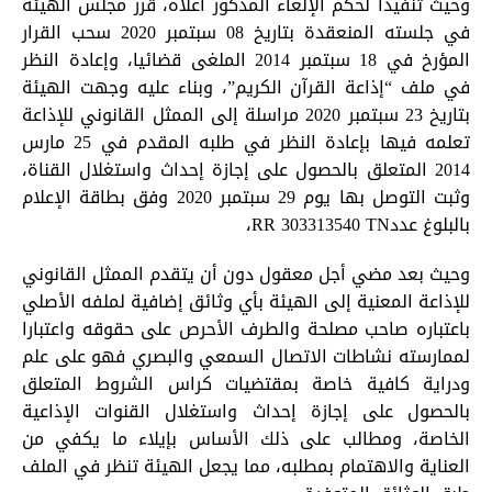
وحيث تنفيذا لحكم الإلغاء المذكور أعلاه، قرر مجلس الهيئة
في جلسته المنعقدة بتاريخ 08 سبتمبر 2020 سحب القرار
المؤرخ في 18 سبتمبر 2014 الملغى قضائيا، وإعادة النظر
في ملف “إذاعة القرآن الكريم”، وبناء عليه وجهت الهيئة
بتاريخ 23 سبتمبر 2020 مراسلة إلى الممثل القانوني للإذاعة
تعلمه فيها بإعادة النظر في طلبه المقدم في 25 مارس
2014 المتعلق بالحصول على إجازة إحداث واستغلال القناة،
وثبت التوصل بها يوم 29 سبتمبر 2020 وفق بطاقة الإعلام
بالبلوغ عددRR 303313540 TN،
وحيث بعد مضي أجل معقول دون أن يتقدم الممثل القانوني
للإذاعة المعنية إلى الهيئة بأي وثائق إضافية لملفه الأصلي
باعتباره صاحب مصلحة والطرف الأحرص على حقوقه واعتبارا
لممارسته نشاطات الاتصال السمعي والبصري فهو على علم
ودراية كافية خاصة بمقتضيات كراس الشروط المتعلق
بالحصول على إجازة إحداث واستغلال القنوات الإذاعية
الخاصة، ومطالب على ذلك الأساس بإيلاء ما يكفي من
العناية والاهتمام بمطلبه، مما يجعل الهيئة تنظر في الملف