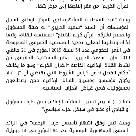
القرآن الكريم” من مقر إنتاجها إلى مركز بثها،
وحيث تفيد المعطيات المشهرة لدى المركز الوطني لسجل
المؤسسات أن السيد “سعيد الجزيري” له صفة المسؤول
والمسير لشركة “قرآن كريم للإنتاج” المستغلة للقناة، وتبعا
لذلك وتطبيقا لمعايير تحديد المستفيد الحقيقي المضبوطة
في الأمر الحكومي عدد 54 لسنة 2019 المؤرخ في 21 جانفي
2019 فإن “سعيد الجزيري” يعتبر المستفيد الحقيقي من
نشاط القناة الإذاعية الخاصة “القرآن الكريم” وهو ما يخالف
أحكام الفصل 9 من كراس الشروط التي تقتضي أن “(…) لا
يكون مؤسسو ومسيرو القناة الإذاعية ممن يضطلعون
بمسؤوليات ضمن هياكل الأحزاب السياسية،
كما (…) لا يتم تسيير المنشأة الإعلامية من طرف مسؤول
أو قيادي أو عضو في هيكل بحزب سياسي”،
وحيث تبين وفق اشهار تأسيس حزب “الرحمة” في الرائد
الرسمي للجمهورية التونسية عدد 84 المؤرخ في 14 جويلية