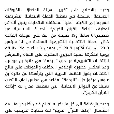
وحيث بالاطلاع على تقرير الهيئة المتعلق بالخروقات
الجسيمة المسجلة في تغطية الحملة الانتخابية التشريعية
الموجه إلى الهيئة العليا المستقلة للانتخابات يتبين أنه تم
توظيف “إذاعة القرآن الكريم” للدعاية السياسية عبر
تخصيص67 ساعة و19 دقيقة من البث على موجات الإذاعة
خلال الحملة الانتخابية التشريعية الممتدة من 14 سبتمبر
2019 إلى 04 أكتوبر 2019 أي بمعدل 3 ساعات و19 دقيقة
يوميا احتكرها سعيد الجزيري المشرف على القناة والمترشح
للانتخابات التشريعية عن حزب “الرحمة” في دائرة بن عروس،
وقد انعكس حضوره الإعلامي المكثف والموظف على نتائج
الانتخابات بفوز القائمة الحزبية التي يترأسها عن دائرة بن
عروس وبفوز حزب “الرحمة” بمقاعد في مجلس نواب الشعب
تمثيلا عن الدوائر الانتخابية التي يغطيها مجال بث “إذاعة
القرآن الكريم”،
وحيث بالإضافة إلى كل ما ذكر، فإنه تم خلال أكثر من مناسبة
استعمال “إذاعة القرآن الكريم” لبث خطابات تحريضية على