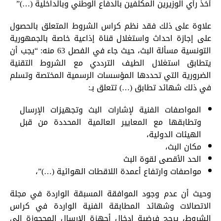
أخذ رأي الوزيرين المكلفين بالدفاع الوطني وبالداخلية (…)”
علاوة على ذلك فقد نظم كراس الشروط المتعلق بالحصول
على إجازة احداث واستغلال قناة إذاعية خاصة بالجمهورية
التونسية مسألة البث، حيث جاء في الفصل 63 منه: “يجب أن
يتطابق استغلال الطيف الترددي مع الشروط التقنية
الضرورية التي تحددها المؤسسات الرسمية المختصة وتسلم
في ذلك شهائد تطابق (…) تتعلق بـ:
المواصفات الفنية لإشارات البث وتجهيزات الإرسال
وتطابقها مع المعايير العالمية المحددة من قبل
الهيئات الدولية،
مكان البث،
الحد الأقصى لقوة البث
مواصفات وارتفاع أعمدة اللاقطات الهوائية (…)”،
وحيث أن عدم وجود الموافقة المسبقة الواردة في مجلة
الاتصالات وشهائد المطابقة الفنية الواردة في كراس
الشروط، يرجح فرضية إدخال أجهزة الإرسال المحجوزة إلى