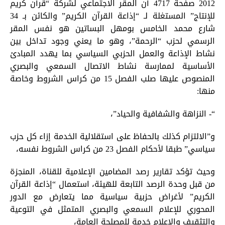
2012 صفحة 4717 أن المقر الاجتماعي لشركة “قرآن كريم
للإنتاج” المستغلة لـ “إذاعة القرآن الكريم” والكائن بـ 34
شارع محمد الخامس بومهل البساتين هو نفس المقر
الرسمي لحزب “الرحمة”، وهو ما يعني وجود تداخل بين
نشاط الإذاعة والعمل الحزبي السياسي بما يهدد المبادئ
الأساسية لممارسة نشاط الاتصال السمعي والبصري
المنصوص عليها صلب الفصل 15 من كراس الشروط وخاصة
منها:
“- النزاهة والشفافية والحياد”،
و”الالتزام كذلك بالحفاظ على استقلالية الخدمة إزاء كل حزب
سياسي” طبقا لأحكام الفصل 23 من كراس الشروط نفسه،
وحيث تؤكد تقارير رصد المضامين الإعلامية للقناة، المنجزة
من قبل وحدة الرصد التابعة للهيئة، استعمال “إذاعة القرآن
الكريم” لأغراض حزبية سياسية مما يتعارض مع الدور
المحوري للإعلام السمعي والبصري المتمثل في التوعية
والتثقيف والإعلام خدمة للمصلحة العامة،