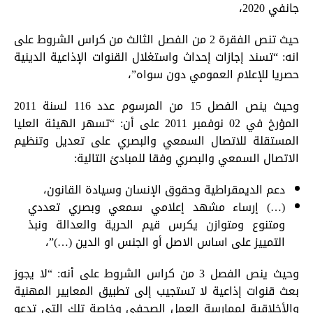
جانفي 2020،
حيث تنص الفقرة 2 من الفصل الثالث من كراس الشروط على
انه: “تسند إجازات إحداث واستغلال القنوات الإذاعية الدينية
حصريا للإعلام العمومي دون سواه”،
وحيث ينص الفصل 15 من المرسوم عدد 116 لسنة 2011
المؤرخ في 02 نوفمبر 2011 على أن: “تسهر الهيئة العليا
المستقلة للاتصال السمعي والبصري على تعديل وتنظيم
الاتصال السمعي والبصري وفقا للمبادئ التالية:
دعم الديمقراطية وحقوق الإنسان وسيادة القانون،
(…) إرساء مشهد إعلامي سمعي وبصري تعددي
ومتنوع ومتوازن يكرس قيم الحرية والعدالة ونبذ
التمييز على اساس الاصل أو الجنس او الدين (…)”،
وحيث ينص الفصل 3 من كراس الشروط على أنه: “لا يجوز
بعث قنوات إذاعية لا تستجيب إلى تطبيق المعايير المهنية
والأخلاقية لممارسة العمل الصحفي وخاصة تلك التي تدعو