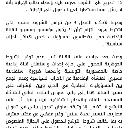
15- تصريح على الشرف معرف عليه بإمضاء طالب الإجازة بأنه
لا يمثل اسما مستعارا للغير للحصول على الإجازة”،
وطبقا لأحكام الفصل 9 من كراس الشروط نفسه الذي
اشترط وجود التزام “بأن لا يكون مؤسسو ومسيرو القناة
الإذاعية ممن يضطلعون بمسؤوليات ضمن هياكل أحزاب
سياسية”،
وحيث بعد دراسة ملف القناة تبين عدم توفر الشروط
الجوهرية للحصول على إجازة إحداث واستغلال قناة إذاعية
خاصة بالجمهورية التونسية وأهمها ضرورة استقلالية
مسيري المنشأة الإعلامية عن الأحزاب السياسية وعدم الجمع
بين المسؤوليات القيادية في الحزب وبين الإشراف على
تسيير القناة. هذا إلى جانب غموض الملف المالي للشركة
المستغلة للقناة وانعدام الشفافية فيه باعتبار أن ملف
الترشح لا يتضمن إلا وثيقة بعنوان “جدول بياني في تمويل
مصاريف التسيير لمدة سنتين” وغير ممضي من مكتب معترف
به بما يخالف شروط الترشح للحصول على الإجازة المنصوص