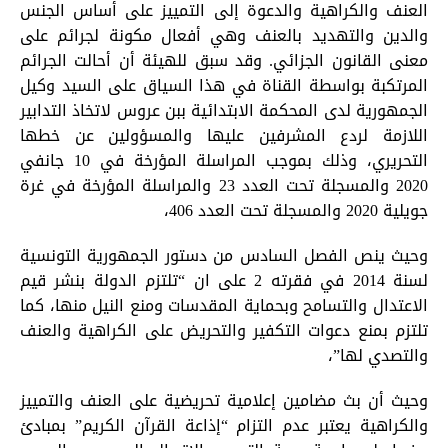
العنف والكراهية والدعوة إلى التمييز على أساس الجنس
والدين والتهديد بالعنف وهي أفعال مكونة لجرائم على
تبديل اللغة
معنى القانون الجزائي. وقد سبق للهيئة أن أحالت الجرائم
المرتكبة بواسطة القناة في هذا السياق على السيد وكيل
الجمهورية لدى المحكمة الابتدائية ببن عروس لاتخاذ التدابير
اللازمة لردع المشرفين عليها والمسؤولين عن خطها
Français
العربية
التحريري، وذلك بموجب المراسلة المؤرخة في 10 جانفي
2020 والمسجلة تحت العدد 23 والمراسلة المؤرخة في غرة
جويلية 2020 والمسجلة تحت العدد 406،
وحيث ينص الفصل السادس من دستور الجمهورية التونسية
لسنة 2014 في فقرته 2 على ان “تلتزم الدولة بنشر قيم
الاعتدال والتسامح وبحماية المقدسات ومنع النيل منها، كما
تلتزم بمنع دعوات التكفير والتحريض على الكراهية والعنف
والتصدي لها”،
وحيث أن بث مضامين إعلامية تحريضية على العنف والتمييز
والكراهية يعتبر عدم التزام “إذاعة القرآن الكريم” بمبادئ