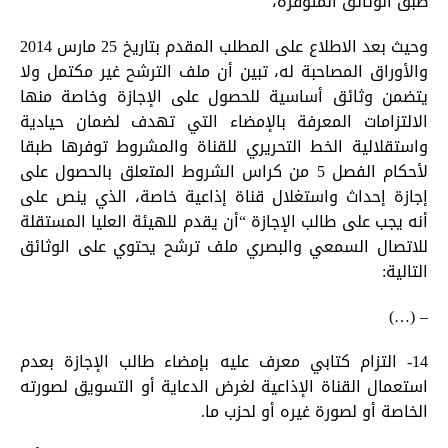
طبق الوثائق المتوفرة،
وحيث بعد الاطلاع على المطلب المقدم بتاريخ 25 مارس 2014
والأوراق المصاحبة له، تبين أن ملف الترشح غير مكتمل ولا
يتضمن وثائق أساسية للحصول على الإجازة وخاصة منها
الالتزامات المعرفة بالإمضاء التي تهدف لضمان حيادية
واستقلالية الخط التحريري للقناة والمشروط توفرها طبقا
لأحكام الفصل 5 من كراس الشروط المتعلق بالحصول على
إجازة إحداث واستغلال قناة إذاعية خاصة، الذي ينص على
أنه يجب على طالب الإجازة “أن يقدم للهيئة العليا المستقلة
للاتصال السمعي والبصري ملف ترشح يحتوي على الوثائق
التالية:
– (…)
14- التزام كتابي معرف عليه بإمضاء طالب الإجازة بعدم
استعمال القناة الإذاعية لغرض الدعاية أو التسويق لصورته
الخاصة أو لصورة غيره أو لحزب ما.