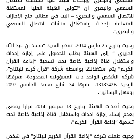
السمعي والبصري وبإحداث هيئة عليا مستقلة للاتصال
السمعي والبصري أن “تتولى الهيئة العليا المستقلة
للاتصال السمعي والبصري: – البت في مطالب منح الإجازات
المتعلقة بإحداث واستغلال منشآت الاتصال السمعي
والبصري”،
وحيث بتاريخ 25 مارس 2014، تقدم السيد “محمد بن عبد الله
الجزيري ” إلى الهيئة بطلب للحصول على إجازة إحداث
واستغلال قناة إذاعية خاصة تحت تسمية “إذاعة القرآن
الكريم” يتم استغلالها بواسطة شركة “قرآن كريم للإنتاج”،
شركة الشخص الواحد ذات المسؤولية المحدودة، معرفها
الوحيد 1318742B، مقرها 34 شارع محمد الخامس 2097
بومهل البساتين،
وحيث أصدرت الهيئة بتاريخ 18 سبتمبر 2014 قرارا يقضي
بعدم إسناد إجازة احداث واستغلال قناة إذاعية خاصة تحت
تسمية “إذاعة القرآن الكريم”،
وحيث طعنت شركة “إذاعة القرآن الكريم للإنتاج” في شخص