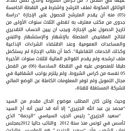
عليها في الفصل 5 من كراس الشروط والذي ضمن تعداد
الوثائق المكونة لملف الترشح واشترط في النقطة الخامسة
(05) منه أن يقدم المترشح للحصول على الإجازة “دراسة
جدوى من مكتب معترف به تغطي الثلاث سنوات الأولى من
تاريخ الحصول على الإجازة. ويجب ان يبين الحساب التقديري
لنتائج المقابيض المتصلة بالإشهار والإستشهار والتبني
والمساعدات العمومية وعند الاقتضاء الشراءات الإذاعية
وكذلك الخدمات التفاعلية”. كما أن طالب الإجازة لم يستكمل
ملف ترشحه ولم يقدم القوائم المالية للثلاث سنوات الأخيرة
طبقا للمنصوص عليه في النقطة السادسة (06) من الفصل
05 نفسه من كراس الشروط، ولم يلتزم بواجب الشفافية في
مجال التمويل ولم توفر المعلومات الكاملة عن الوضع المالي
للشركة المستغلة للقناة،
وحيث ولئن كان المطلب موضوع الحال مقدم من السيد
“محمد بن عبد الله الجزيري” إلا أنه قد تبين أنه أخ السيد
“سعيد الجزيري” رئيس الحزب السياسي “الرحمة” الذي
تأسس في تونس منذ سنة 2012 والنائب حاليا 2012بمجلس
نواب الشعب، وأن “سعيد الجزيري” هو المؤسس والباعث