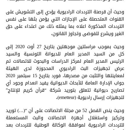
وحيث أن قرصنة الترددات الراديوية يؤدي إلى التشويش على
القنوات المتحصلة على الإجازات التي يؤمن بثها على نفس
الترددات المذكورة اعلاه بما يمثله ذلك من اعتداء على حق
الغير ويشرع للفوضى وتجاوز القانون،
وحيث بموجب مراسلتين موجهتين بتاريخ 27 أوت 2020 إلى
كل من السيد المدير العام للديوانة التونسية والسيد
الرئيس المدير العام لمركز الدراسات والبحوث للاتصالات تم
عرض تجهيزات البث الراديوي المحجوزة لدى الهيئة
لمعاينتها والتثبت من مصدرها، فورد بتاريخ 15 سبتمبر 2020
جواب الإدارة العامة للأبحاث الديوانية يفيد انعدام وجود أي
تصاريح ديوانية تتعلق بتوريد شركة “قرآن كريم للإنتاج”
لتجهيزات إرسال راديوية (emetteur)،
وحيث ينص الفصل 52 من مجلة الاتصالات على أن “(…) توريد
وتركيز واستغلال أجهزة الاتصالات والبث المستعملة
للترددات الراديوية لموافقة الوكالة الوطنية للترددات بعد