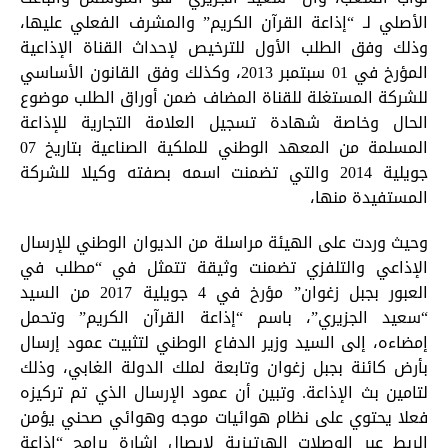
الأصلي لـ “إذاعة القرآن الكريم” والمشرف الفعلي عليها،
وذلك وفق الطلب الأول للترخيص لإحداث القناة الإذاعية
المؤرخ في 01 سبتمبر 2013، وكذلك وفق القانون الأساسي
للشركة المستغلة للقناة المضاف ضمن أوراق الطلب موضوع
الحال وخاصة شهادة تسجيل العلامة التجارية للإذاعة
المسلمة من المعهد الوطني للملكية الصناعية بتاريخ 07
جويلية 2014 والتي تضمنت اسمه بصفته وكيلا للشركة
المستفيدة منها،
وحيث وردت على الهيئة مراسلة من الديوان الوطني للإرسال
الإذاعي والتلفزي تضمنت وثيقة تتمثل في “مطلب في
العبور بجبل زغوان” مؤرخ في 4 جويلية 2017 من السيد
“سعيد الجزيري”، باسم “إذاعة القرآن الكريم” وتحمل
إمضاءه، إلى السيد وزير الدفاع الوطني لتثبيت عمود إرسال
بأرض كائنة بجبل زغوان وتابعة لملك الدولة الغابي، وذلك
لتامين بث الإذاعة. وتبين أن عمود الإرسال الذي تم تركيزه
فعلا يحتوي على نظام هوائيات موجه وهوائي صحني يؤمن
الربط عبر الوصلات الهرتيزية لإيصال إشارة برامج “إذاعة