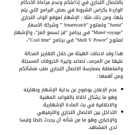
بالاتصال التجاري في إذاعتكم وعدم مراعاة الأحكام
الواردة بكراس الشروط في بعض البرامج التي يتم
بثها، ومن ذلك مثلا : الإشهار لموقع الواب التجاري
”Jumia” ولمنتوج ”Smartwatch ” وشركة الأسفار
”Manel voyage” في برنامج ”فز تسمع العز”، والإشهار
لمنتوج ”Shell V Power” في برنامج “Cool time”،
هذا وقد لاحظت الهيئة من خلال التقارير المحالة
عليها من المرصد، تصاعد وتيرة الخروقات المسجلة
والمتعلقة بممارسة الاتصال التجاري صلب منشأتكم
ومن أهمها :
عدم الإعلان بوضوح عن بداية الإشهار ونهايته
وهو ما يشكل اخلالا بالقواعد المهنية
والاخلاقية في بث المادة الإشهارية.
التداخل بين الاتصال التجاري والترفيهي
والإخباري وهو ما من شأنه أن يحدث خلطا ولبسا
لدى المشاهد.