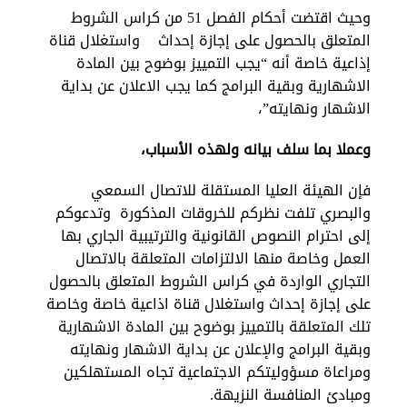
وحيث اقتضت أحكام الفصل 51 من كراس الشروط
المتعلق بالحصول على إجازة إحداث واستغلال قناة
إذاعية خاصة أنه “يجب التمييز بوضوح بين المادة
الاشهارية وبقية البرامج كما يجب الاعلان عن بداية
تبديل اللغة
الاشهار ونهايته”،
وعملا بما سلف بيانه ولهذه الأسباب،
Français
العربية
فإن الهيئة العليا المستقلة للاتصال السمعي
والبصري تلفت نظركم للخروقات المذكورة وتدعوكم
إلى احترام النصوص القانونية والترتيبية الجاري بها
العمل وخاصة منها الالتزامات المتعلقة بالاتصال
التجاري الواردة في كراس الشروط المتعلق بالحصول
على إجازة إحداث واستغلال قناة اذاعية خاصة وخاصة
تلك المتعلقة بالتمييز بوضوح بين المادة الاشهارية
وبقية البرامج والإعلان عن بداية الاشهار ونهايته
ومراعاة مسؤوليتكم الاجتماعية تجاه المستهلكين
ومبادئ المنافسة النزيهة.