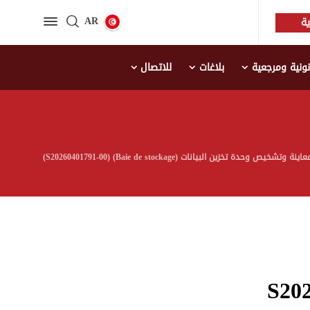
AR
ة
نية ومرجعية
بلاغات
للاتصال
Baie de stockage)-