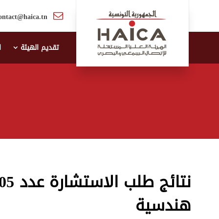
ontact@haica.tn
تقديم الهيئة
ا
هندسیة