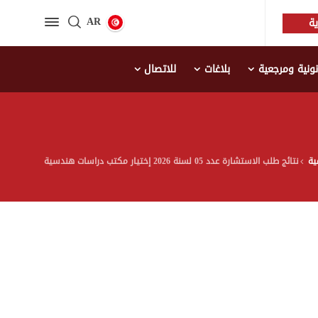
AR
ة
نية ومرجعية
بلاغات
للاتصال
ية
نتائج طلب الاستشارة عدد 05 لسنة 2026 إختيار مکتب دراسات هندسیة