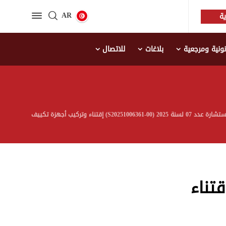
AR
ة
نية ومرجعية
بلاغات
للاتصال
S20251006361-) إقتناء وتركيب أجهزة تكييف
 عدد 07 لسنة 2025 (S20251006361-00) إقتناء