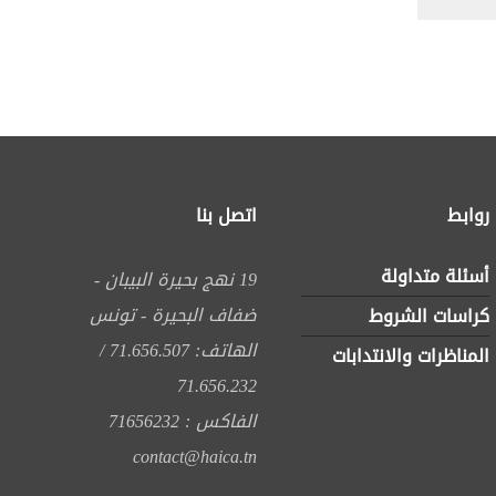
روابط
اتصل بنا
أسئلة متداولة
19 نهج بحيرة البيبان -
ضفاف البحيرة - تونس
كراسات الشروط
الهاتف: 71.656.507 /
المناظرات والانتدابات
71.656.232
الفاكس : 71656232
contact@haica.tn