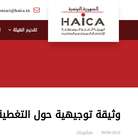
ontact@haica.tn
تقديم الهيئة
ا
وثيقة توجيهية حول التغطية ا
30/06/2016
منشورات
in