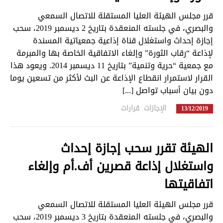
قرر مجلس الهيئة العليا المستقلة للاتصال السمعي
والبصري، في جلسته المنعقدة بتاريخ 2 ديسمبر 2019، سحب
تبديل اللغة
إجازة إحداث واستغلال قناة إذاعية جمعياتية المسندة
لإذاعة “رقاب الثورة” وإلغاء الاتفاقية الخاصة بها والمبرمة
مع جمعية “حرية وتنمية” بتاريخ 11 ديسمبر 2014. ويعود هذا
Français
العربية
القرار لاستمرار انقطاع الإذاعة عن البث لأكثر من تسعين يوما
دون بيان أسباب تواصل [...]
الإجازات
,
قرارات
in
13/12/2019
الهيئة تقرر سحب إجازة إحداث
واستغلال إذاعة قصرين أف.أم وإلغاء
اتفاقيتها
قرر مجلس الهيئة العليا المستقلة للاتصال السمعي
والبصري، في جلسته المنعقدة بتاريخ 3 ديسمبر 2019، سحب