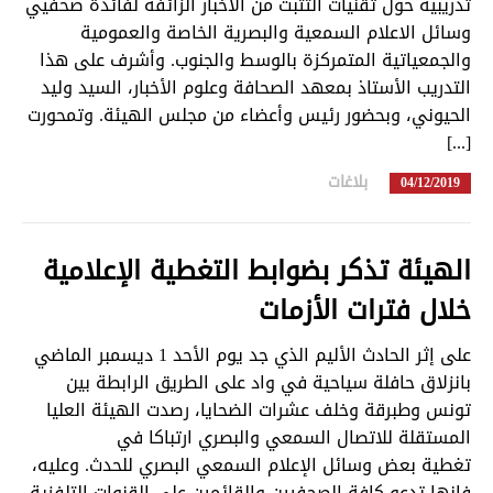
تدريبية حول تقنيات التثبت من الأخبار الزائفة لفائدة صحفيي
وسائل الاعلام السمعية والبصرية الخاصة والعمومية
والجمعياتية المتمركزة بالوسط والجنوب. وأشرف على هذا
التدريب الأستاذ بمعهد الصحافة وعلوم الأخبار، السيد وليد
الحيوني، وبحضور رئيس وأعضاء من مجلس الهيئة. وتمحورت
[...]
بلاغات
in
04/12/2019
الهيئة تذكر بضوابط التغطية الإعلامية
خلال فترات الأزمات
على إثر الحادث الأليم الذي جد يوم الأحد 1 ديسمبر الماضي
بانزلاق حافلة سياحية في واد على الطريق الرابطة بين
تونس وطبرقة وخلف عشرات الضحايا، رصدت الهيئة العليا
المستقلة للاتصال السمعي والبصري ارتباكا في
تغطية بعض وسائل الإعلام السمعي البصري للحدث. وعليه،
فإنها تدعو كافة الصحفيين والقائمين على القنوات التلفزية