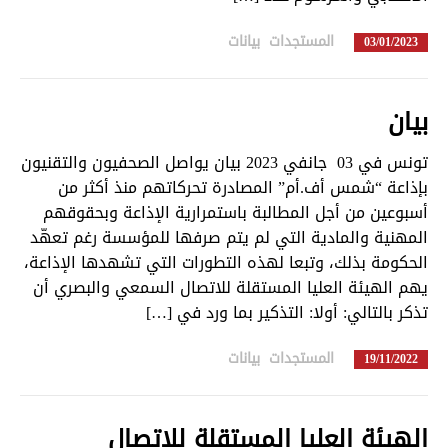
المستجدات
,
بيانات
in
03/01/2023
بيان
تبديل اللغة
تونس في 03 جانفي 2023 بيان يواصل الصحفيون والتقنيون
بإذاعة “شمس أف.أم” المصادرة تحركاتهم منذ أكثر من
أسبوعين من أجل المطالبة باستمرارية الإذاعة وبحقوقهم
Français
العربية
المهنية والمادية التي لم يتم صرفها للمؤسسة رغم تعهّد
الحكومة بذلك، وتبعا لهذه التطورات التي تشهدها الإذاعة،
يهم الهيئة العليا المستقلة للاتصال السمعي والبصري أن
تذكر بالتالي: أولا: التذكير بما ورد في […]
المستجدات
,
بيانات
in
19/11/2022
الهيئة العليا المستقلة للاتصال