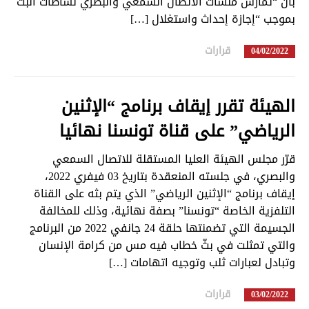
بأن “تمارس منشآت الاتصال السمعي والبصري نشاطات البث
بموجب “إجازة إحداث واستغلال […]
قرارات
in
04/02/2022
الهيئة تقرر إيقاف برنامج “الإثنين
الرياضي” على قناة تونسنا نهائيا
قرّر مجلس الهيئة العليا المستقلة للاتصال السمعي
والبصري، في جلسته المنعقدة بتاريخ 03 فيفري 2022،
إيقاف برنامج “الإثنين الرياضي” الذي يتم بثه على القناة
التلفزية الخاصة “تونسنا” بصفة نهائية، وذلك للمخالفة
الجسيمة التي تضمنتها حلقة 24 جانفي 2022 من البرنامج
والتي تمثلت في بثّ خطاب فيه مس من كرامة الإنسان
وتبادل لعبارات ثلب وتوجيه اتهامات […]
قرارات
in
03/02/2022