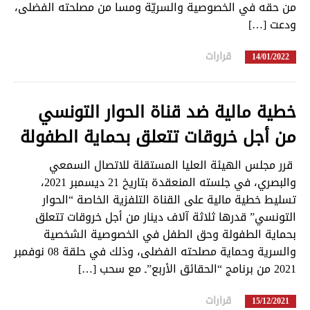
من حقه في الخصوصية والسريّة ومسا من مصلحته الفضلى،
تبديل اللغة
ودعت […]
قرارات
in
14/01/2022
Français
العربية
خطية مالية ضد قناة الحوار التونسي
من أجل خروقات تتعلق بحماية الطفولة
قرر مجلس الهيئة العليا المستقلة للاتصال السمعي
والبصري، في جلسته المنعقدة بتاريخ 21 ديسمبر 2021،
تسليط خطية مالية على القناة التلفزية الخاصة “الحوار
التونسي” قدرها ثلاثة آلاف دينار من أجل خروقات تتعلق
بحماية الطفولة وحق الطفل في الخصوصية الشخصية
والسرية وحماية مصلحته الفضلى، وذلك في حلقة 08 نوفمبر
2021 من برنامج “الحقائق الأربع”ـ مع سحب […]
قرارات
in
15/12/2021