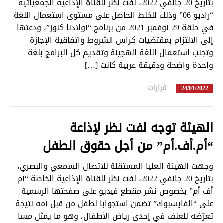
بتاريخ 20 جانفي 2022، لفت نظر للقناة الإذاعية الجمعياتية
“راديو 06” وذلك للخلط الحاصل على مستوى استعمال اللغة
في حلقة 29 نوفمبر 2021 من برنامج “أولادنا كنوز”، ودعتها
إلى الالتزام بمقتضيات كراس الشروط واتفاقية الإجازة
وتجنب استعمال اللغة الهجينة وتقديم كل البرامج بلغة
واحدة واضحة ودقيقة عربية كانت […]
قرارات
in
24/01/2022
الهيئة توجه لفت نظر لإذاعة
“أم.أف.أم” من أجل حقوق الطفل
وجهت الهيئة العليا المستقلة للاتصال السمعي والبصري،
بتاريخ 20 جانفي 2022، لفت نظر للقناة الإذاعية الخاصة “أم
أف أم” بخصوص نشر مقطع فيديو على صفحتها الرسمية
على “الفايسبوك” تضمن استجوابا لطفل من قبل أمه نتيجة
تعرّضه للعنف في إحدى رياض الأطفال، وهو ما يمثل مسا