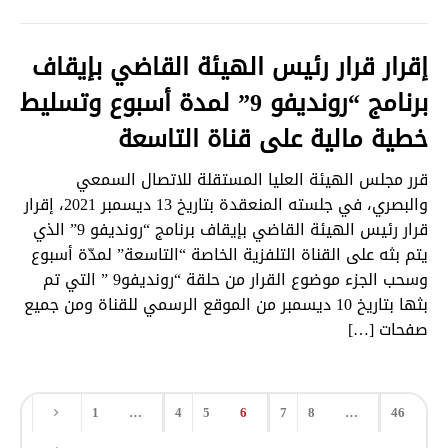
إقرار قرار رئيس الهيئة القاضي بإيقاف
برنامج “رونديفو 9” لمدة أسبوع وتسليط
خطية مالية على قناة التاسعة
قرر مجلس الهيئة العليا المستقلة للاتصال السمعي
والبصري، في جلسته المنعقدة بتاريخ 13 ديسمبر 2021، إقرار
قرار رئيس الهيئة القاضي بإيقاف برنامج “رونديفو 9” الذي
يتم بثه على القناة التلفزية الخاصة “التاسعة” لمدّة أسبوع
وسحب الجزء موضوع القرار من حلقة “رونديفو9 ” التي تم
بثها بتاريخ 10 ديسمبر من الموقع الرسمي للقناة ومن جميع
صفحات […]
1
…
4
5
6
7
8
…
46