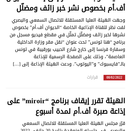
أف.أم بخصوص نشر خبر زائف ومضلّل
وجهت الهيئة العليا المستقلة للاتصال السمعي والبصري
لفت نظر للقناة الإذاعية الخاصة “الديوان أف.أم” بخصوص
نشرها لخبر زائف ومضلّل تمثّل في مقطع فيديو مسجل من
برنامج “هنا تونس” تحت عنوان “نقل مقر وزارة الداخلية
وسفارة فرنسا إلى خارج شارع الحبيب بورقيبة في تونس
العاصمة”، وذلك على الصفحة الرسمية للإذاعة
بالـ”فايسبوك” و”اليوتوب”. ودعت الهيئة الإذاعة إلى […]
قرارات
in
08/02/2022
الهيئة تقرر إيقاف برنامج “miroir” على
إذاعة صبرة أف.أم لمدة أسبوع
قرّر مجلس الهيئة العليا المستقلة للاتصال السمعي
والبصري، في جلسته المنعقدة بتاريخ 20 جانفي 2022،