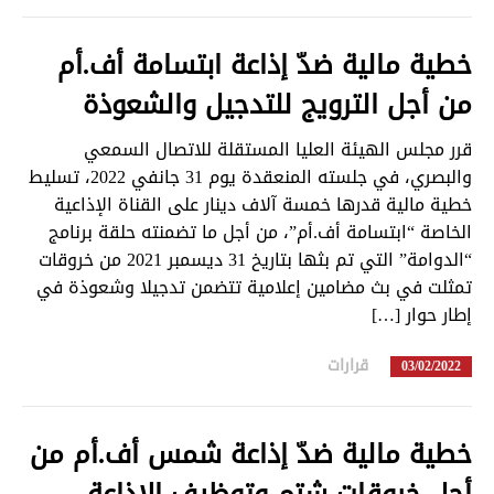
خطية مالية ضدّ إذاعة ابتسامة أف.أم
من أجل الترويج للتدجيل والشعوذة
قرر مجلس الهيئة العليا المستقلة للاتصال السمعي
والبصري، في جلسته المنعقدة يوم 31 جانفي 2022، تسليط
خطية مالية قدرها خمسة آلاف دينار على القناة الإذاعية
الخاصة “ابتسامة أف.أم”، من أجل ما تضمنته حلقة برنامج
“الدوامة” التي تم بثها بتاريخ 31 ديسمبر 2021 من خروقات
تمثلت في بث مضامين إعلامية تتضمن تدجيلا وشعوذة في
إطار حوار […]
قرارات
in
03/02/2022
خطية مالية ضدّ إذاعة شمس أف.أم من
أجل خروقات شتم وتوظيف الإذاعة