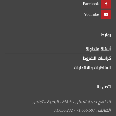
Facebook
YouTube
روابط
أسئلة متداولة
كراسات الشروط
المناظرات والانتدابات
اتصل بنا
19 نهج بحيرة البيبان - ضفاف البحيرة - تونس
الهاتف: 71.656.507 / 71.656.232