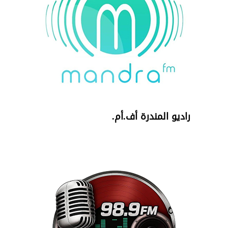
راديو المندرة أف.أم.