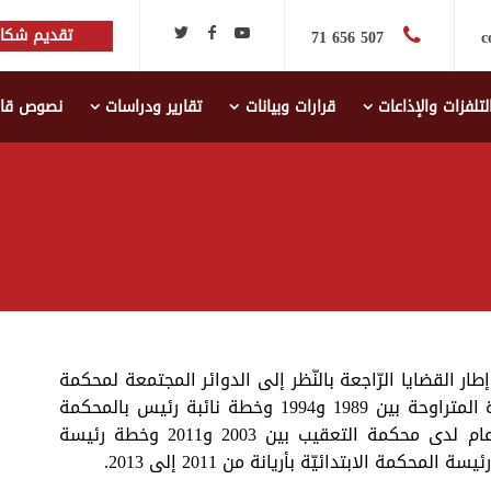
تقديم شكاي
507 656 71
c
لتلفزات والإذاعات
قرارات وبيانات
تقارير ودراسات
نصوص قانو
ّراسات في إطار القضايا الرّاجعة بالنّظر إلى الدوائر المجتمعة لمحكمة
التعقيب. شغلت خطة قاضي بناحية تونس في الفترة المتراوحة بين 1989 و1994 وخطة نائبة رئيس بالمحكمة
الابتدائية بتونس من 1996 إلى 2003 وخطة مدّعي عام لدى محكمة التعقيب بين 2003 و2011 وخطة رئيسة