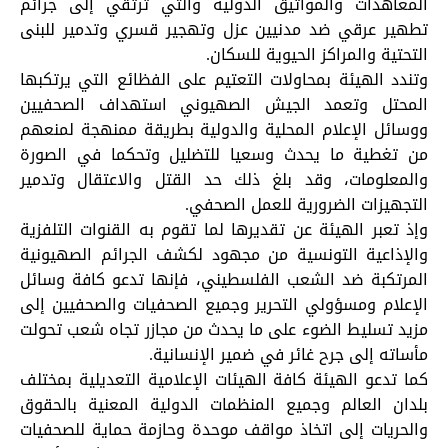
المعاهدات والمواثيق الدولية والتي ترتقي إلى جرائم
تطهير عرقي ضد مدنيين عزل وتهجير قسري وتدمير للبنى
التحتية والمراكز الحيوية للسكان.
وتندد الهيئة بمحاولات التعتيم على الفظائع التي يرتكبها
المحتل وتعمد الجيش الصهيوني استهداف الصحفيين
ووسائل الإعلام المحلية والدولية بطريقة ممنهجة لمنعهم
من تغطية ما يحدث وسعيا للتضليل وتحكما في الصورة
والمعلومات، وقد بلغ ذلك حد القتل والاعتقال وتدمير
التجهيزات الضرورية للعمل الصحفي.
وإذ تعبر الهيئة عن تقديرها لما تقوم به القنوات التلفزية
والإذاعية التونسية من مجهود لكشف الجرائم الصهيونية
المرتكبة ضد الشعب الفلسطيني، فإنها تدعو كافة وسائل
الإعلام ومسؤولي التحرير وجميع الصحفيات والصحفيين إلى
مزيد تسليط الضوء على ما يحدث من مجازر تجاه شعب تحولت
مأساته إلى جرح غائر في ضمير الإنسانية.
كما تدعو الهيئة كافة الهيئات الإعلامية التعديلية بمختلف
بلدان العالم وجميع المنظمات الدولية المعنية بالحقوق
والحريات إلى اتخاذ مواقف موحدة وحازمة حماية للصحفيات