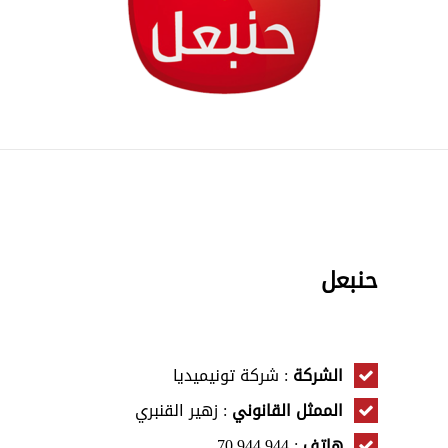
حنبعل
الشركة
: شركة تونيميديا
الممثل القانوني
: زهير القنبري
هاتف
: 70.944.944