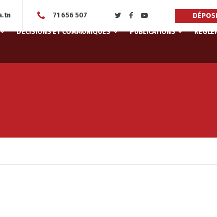
.tn
71 656 507
DÉPOSE
DÉCISIONS ET COMMUNIQUÉS
PUBLICATIONS
RÈGLEM