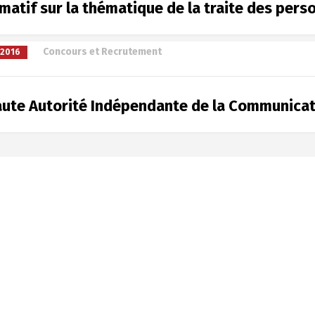
matif sur la thématique de la traite des pers
à
Concours et Recrutement
/2016
aute Autorité Indépendante de la Communicat
Changer la langue