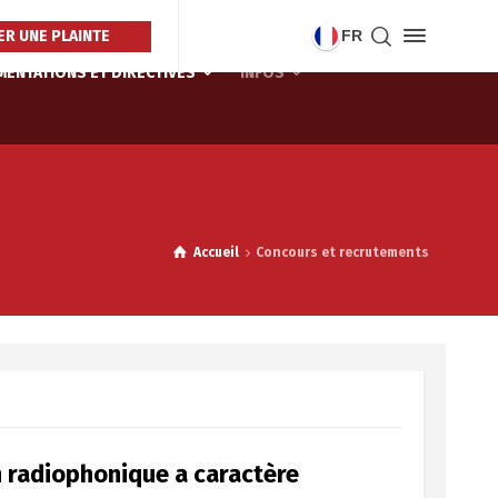
R UNE PLAINTE
FR
ENTATIONS ET DIRECTIVES
INFOS
Accueil
Concours et recrutements
n radiophonique a caractère