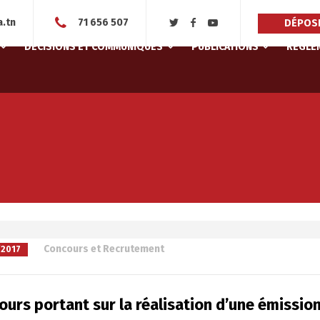
.tn
71 656 507
DÉPOSE
DÉCISIONS ET COMMUNIQUÉS
PUBLICATIONS
RÈGLEM
à
Concours et Recrutement
/2017
urs portant sur la réalisation d’une émissio