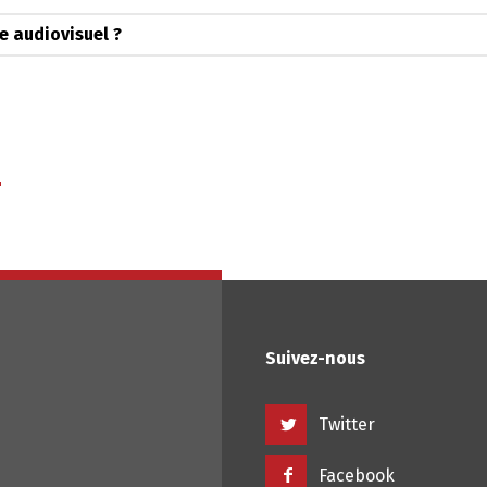
e audiovisuel ?
Changer la langue
Français
العربية
Suivez-nous
Twitter
Facebook