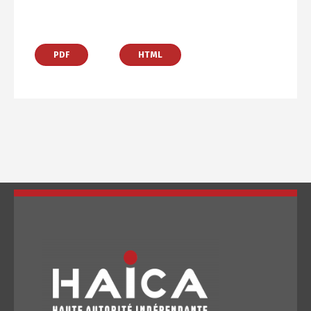
PDF
HTML
Changer la langue
Français
العربية