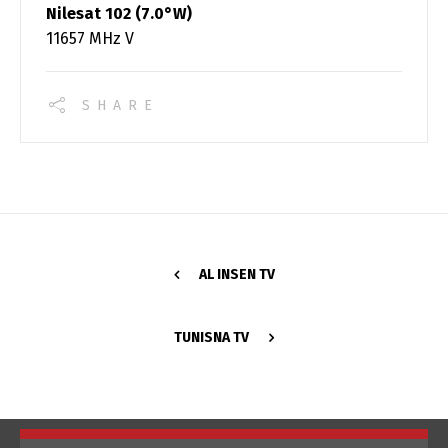
Nilesat 102 (7.0°W)
11657 MHz V
SHARE
Changer la langue
AL INSEN TV
Français
العربية
TUNISNA TV