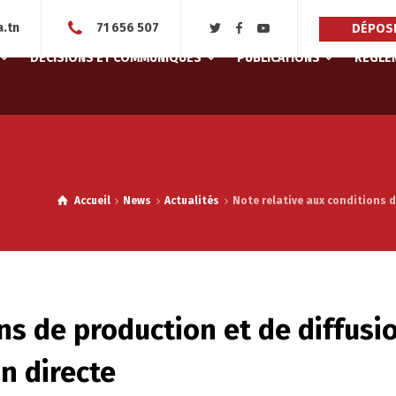
.tn
71 656 507
DÉPOSE
DÉCISIONS ET COMMUNIQUÉS
PUBLICATIONS
RÈGLEM
Accueil
News
Actualités
Note relative aux conditions d
ns de production et de diffusi
n directe