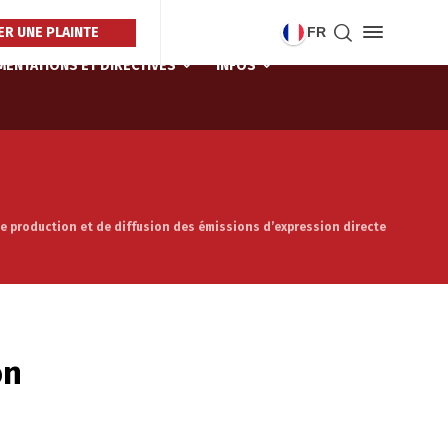
R UNE PLAINTE
FR
ENTATIONS ET DIRECTIVES
INFOS
e production et de diffusion des émissions d’expression directe
on