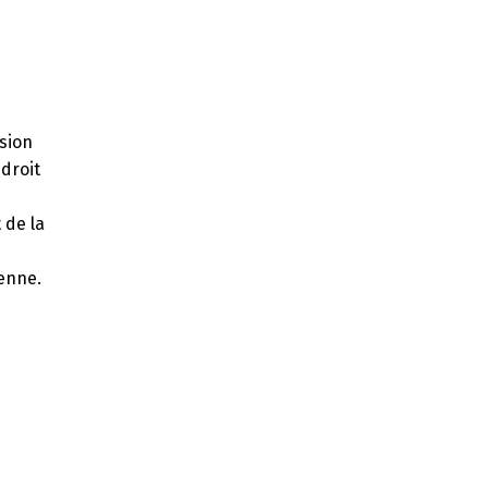
ssion
 droit
 de la
ienne.