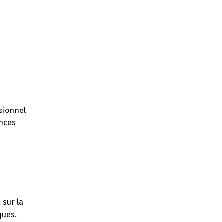
ssionnel
ances
 sur la
ques.