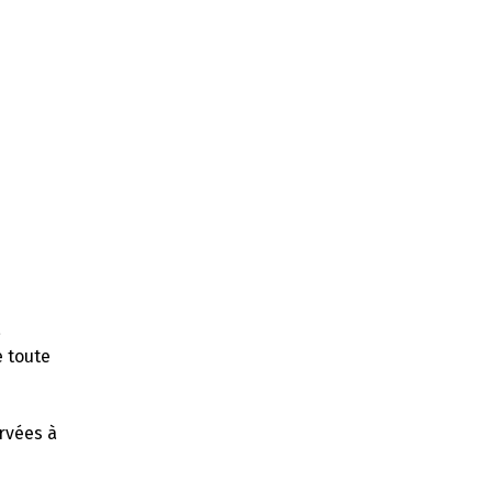
a
e toute
ervées à