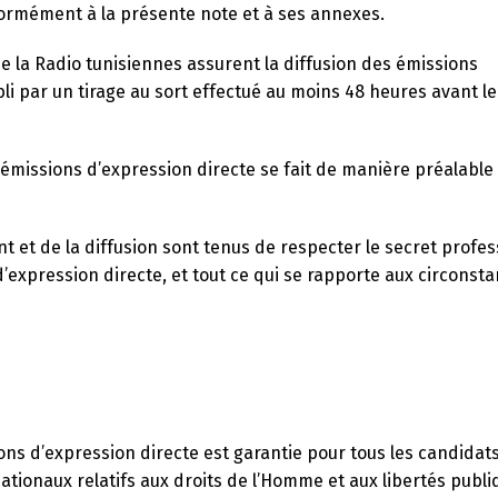
ormément à la présente note et à ses annexes.
de la Radio tunisiennes assurent la diffusion des émissions
i par un tirage au sort effectué au moins 48 heures avant le
s émissions d’expression directe se fait de manière préalable
Changer la langue
t et de la diffusion sont tenus de respecter le secret profe
’expression directe, et tout ce qui se rapporte aux circonst
Français
العربية
ions d’expression directe est garantie pour tous les candidats
ationaux relatifs aux droits de l’Homme et aux libertés publi