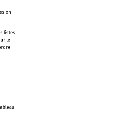
ession
s listes
ur le
ordre
tableau