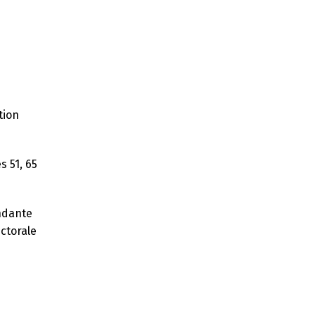
tion
s 51, 65
endante
ectorale